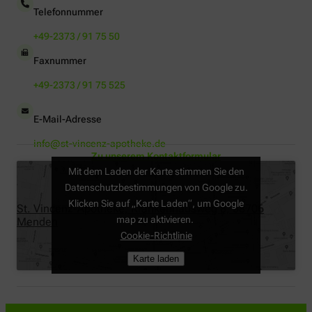
Telefonnummer
+49-2373 / 91 75 50
Faxnummer
+49-2373 / 91 75 525
E-Mail-Adresse
info@st-vincenz-apotheke.de
Zu unserem Kontaktformular
Mit dem Laden der Karte stimmen Sie den
Datenschutzbestimmungen von Google zu.
Klicken Sie auf „Karte Laden“, um Google
St. Vincenz-Apotheke, Krankenhausweg 8, 58706
map zu aktivieren.
Menden
Cookie-Richtlinie
Karte laden