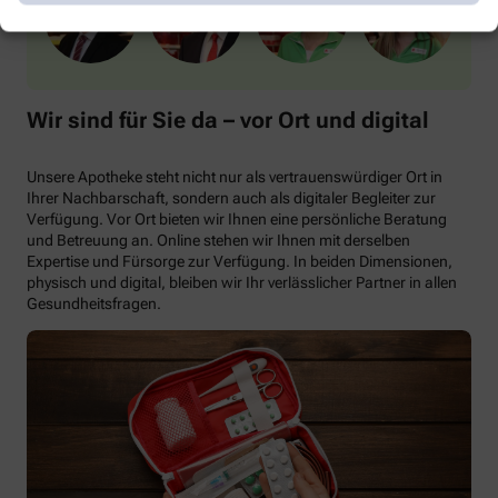
Wir sind für Sie da – vor Ort und digital
Unsere Apotheke steht nicht nur als vertrauenswürdiger Ort in
Ihrer Nachbarschaft, sondern auch als digitaler Begleiter zur
Verfügung. Vor Ort bieten wir Ihnen eine persönliche Beratung
und Betreuung an. Online stehen wir Ihnen mit derselben
Expertise und Fürsorge zur Verfügung. In beiden Dimensionen,
physisch und digital, bleiben wir Ihr verlässlicher Partner in allen
Gesundheitsfragen.